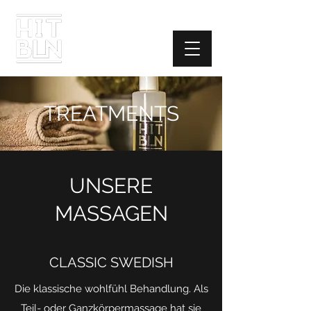
TREATMENTS
UNSERE
MASSAGEN
CLASSIC SWEDISH
Die klassische wohlfühl Behandlung. Als
Teil- oder Ganzkörpermassage hat sie