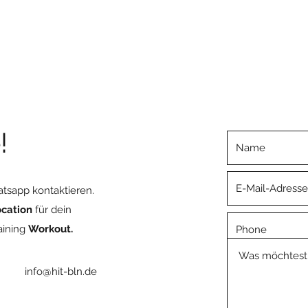
!
sapp kontaktieren.
cation
für dein
aining
Workout.
65‬
info@hit-bln.de