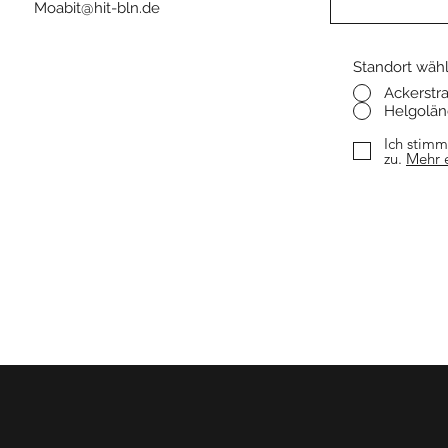
617‬
Moabit@hit-bln.de
Standort wäh
Ackerstra
Helgoländ
Ich stimm
zu.
Mehr e