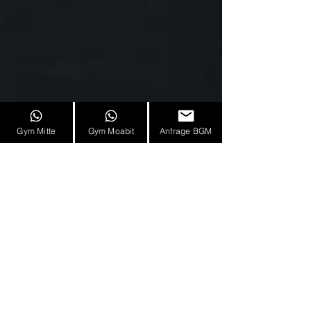
Gym Mitte
Gym Moabit
Anfrage BGM