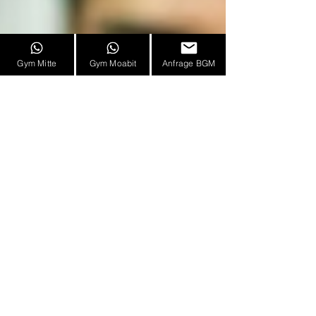
Gym Mitte
Gym Moabit
Anfrage BGM