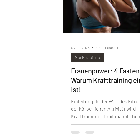
8. Juni 2023
2 Min. Lesezeit
Muskelaufbau
Frauenpower: 4 Fakten
Warum Krafttraining e
ist!
Einleitung: In der Welt des Fitn
der körperlichen Aktivität wird
Krafttraining oft mit männliche
Bodybuildern und schweren...