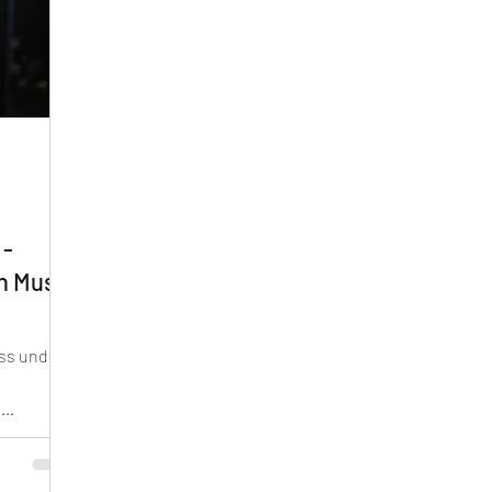
 -
in Muss
ess und
n