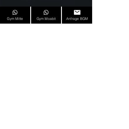
Gym Mitte
Gym Moabit
Anfrage BGM