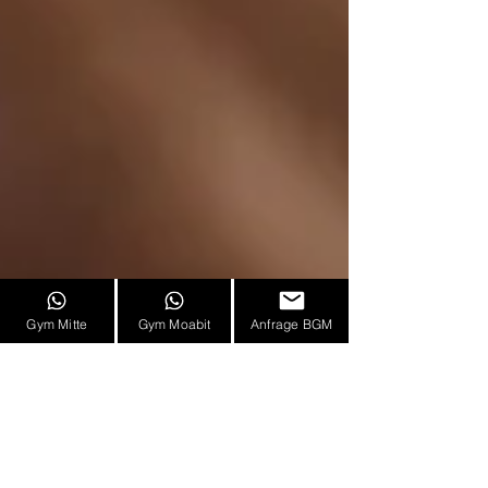
Gym Mitte
Gym Moabit
Anfrage BGM