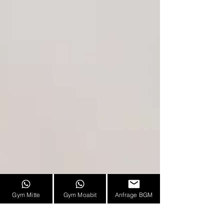
Gym Mitte
Gym Moabit
Anfrage BGM