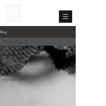
Blog
Alle Beiträge
Alle Beiträge
Muskelaufbau
Gesundheit
Abnehmen
Personal Trainer