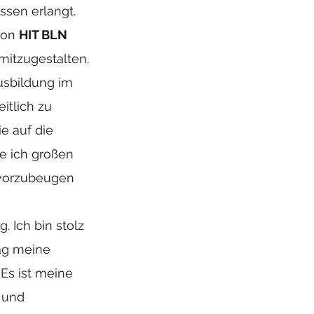
ssen erlangt.
 von
HIT BLN
mitzugestalten.
usbildung im
itlich zu
ie auf die
e ich großen
 vorzubeugen
. Ich bin stolz
ag meine
 Es ist meine
 und