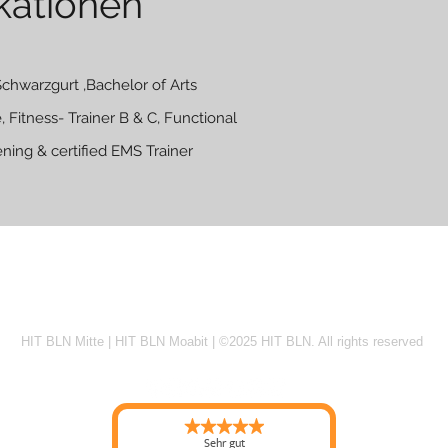
ikationen
Schwarzgurt ,Bachelor of Arts
 Fitness- Trainer B & C, Functional
ing & certified EMS Trainer
|
Impressum
|
Karriere
|
Partner
|
Team
|
Daten
HIT BLN Mitte
|
HIT BLN Moabit
|
©2025 HIT BLN. All rights reserved
Sehr gut