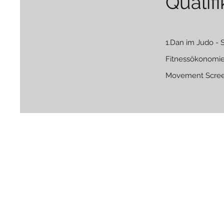
Qualif
1.Dan im Judo - 
Fitnessökonomie,
Movement Screen
Häufige Fragen